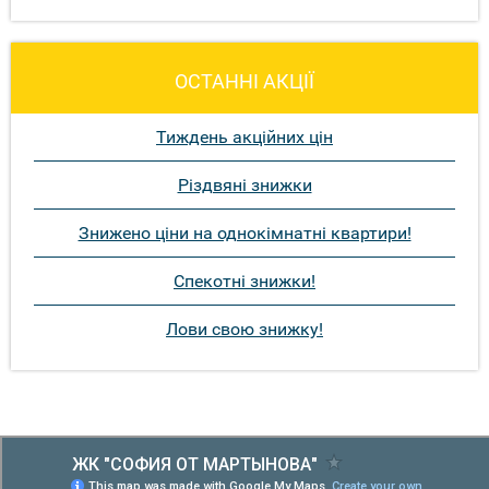
ОСТАННІ АКЦІЇ
Тиждень акційних цін
Різдвяні знижки
Знижено ціни на однокімнатні квартири!
Спекотні знижки!
Лови свою знижку!