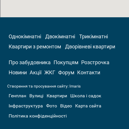
Однокімнатні
Двокімнатні
Трикімнатні
Квартири з ремонтом
Дворівневі квартири
Про забудовника
Покупцям
Розстрочка
Новини
Акції
ЖКГ
Форум
Контакти
Створення та просування сайту:
Imaris
Генплан
Вулиці
Квартири
Школа і садок
Інфраструктура
Фото
Відео
Карта сайта
Політика конфіденційності