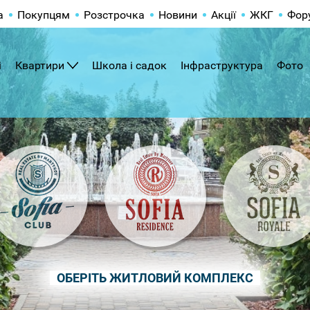
а
Покупцям
Розстрочка
Новини
Акції
ЖКГ
Фор
і
Квартири
Школа і садок
Інфраструктура
Фото
ОБЕРІТЬ ЖИТЛОВИЙ КОМПЛЕКС