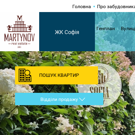
Головна
Про забудовник
Генплан
Вулиц
ЖК Софія
ПОШУК КВАРТИР
Відділи продажу