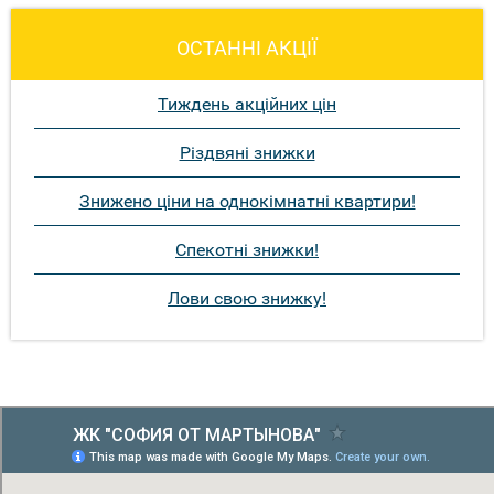
ОСТАННІ АКЦІЇ
Тиждень акційних цін
Різдвяні знижки
Знижено ціни на однокімнатні квартири!
Спекотні знижки!
Лови свою знижку!