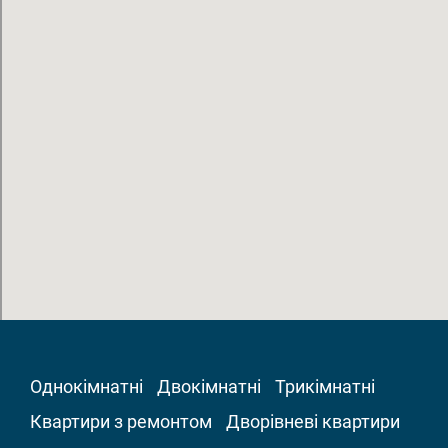
Однокімнатні
Двокімнатні
Трикімнатні
Квартири з ремонтом
Дворівневі квартири