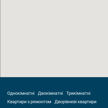
Однокімнатні
Двокімнатні
Трикімнатні
Квартири з ремонтом
Дворівневі квартири