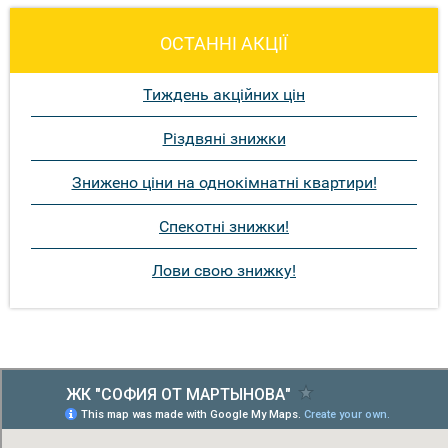
ОСТАННІ АКЦІЇ
Тиждень акційних цін
Різдвяні знижки
Знижено ціни на однокімнатні квартири!
Спекотні знижки!
Лови свою знижку!