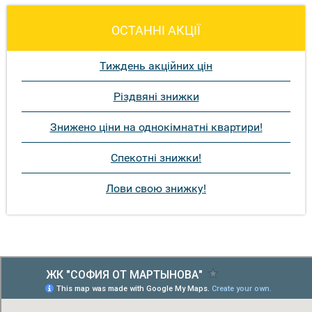
ОСТАННІ АКЦІЇ
Тиждень акційних цін
Різдвяні знижки
Знижено ціни на однокімнатні квартири!
Спекотні знижки!
Лови свою знижку!