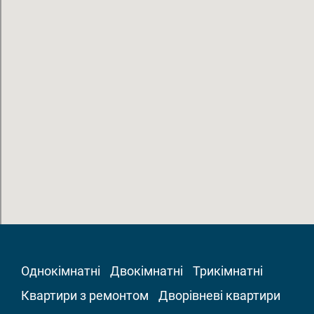
Однокімнатні
Двокімнатні
Трикімнатні
Квартири з ремонтом
Дворівневі квартири