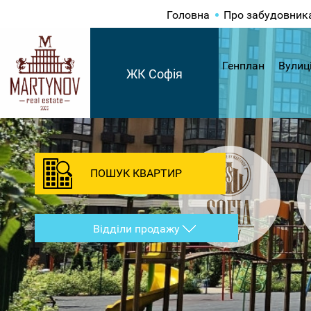
Головна
Про забудовник
Генплан
Вулиц
ЖК Софія
ПОШУК КВАРТИР
Відділи продажу