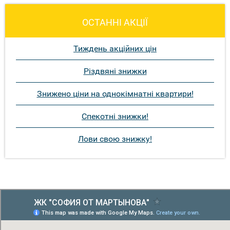
ОСТАННІ АКЦІЇ
Тиждень акційних цін
Різдвяні знижки
Знижено ціни на однокімнатні квартири!
Спекотні знижки!
Лови свою знижку!