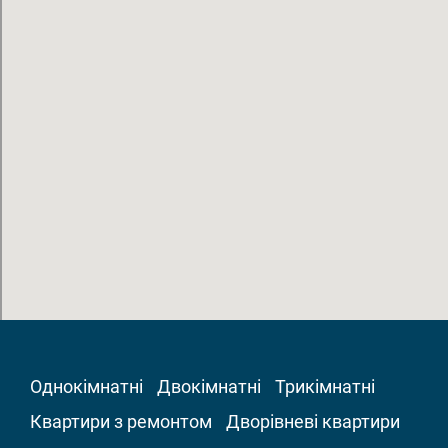
Однокімнатні
Двокімнатні
Трикімнатні
Квартири з ремонтом
Дворівневі квартири