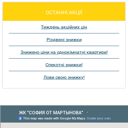
ОСТАННІ АКЦІЇ
Тиждень акційних цін
Різдвяні знижки
Знижено ціни на однокімнатні квартири!
Спекотні знижки!
Лови свою знижку!