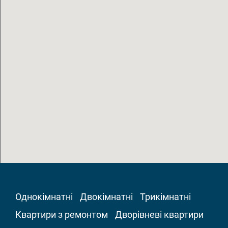
Однокімнатні
Двокімнатні
Трикімнатні
Квартири з ремонтом
Дворівневі квартири