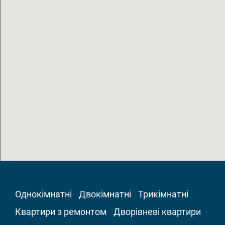
Однокімнатні
Двокімнатні
Трикімнатні
Квартири з ремонтом
Дворівневі квартири