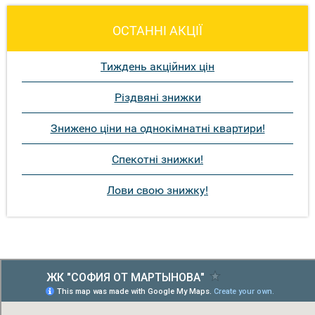
ОСТАННІ АКЦІЇ
Тиждень акційних цін
Різдвяні знижки
Знижено ціни на однокімнатні квартири!
Спекотні знижки!
Лови свою знижку!