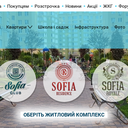
а
Покупцям
Розстрочка
Новини
Акції
ЖКГ
Фор
і
Квартири
Школа і садок
Інфраструктура
Фото
ОБЕРІТЬ ЖИТЛОВИЙ КОМПЛЕКС