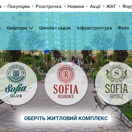
а
Покупцям
Розстрочка
Новини
Акції
ЖКГ
Фор
і
Квартири
Школа і садок
Інфраструктура
Фото
ОБЕРІТЬ ЖИТЛОВИЙ КОМПЛЕКС