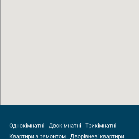
Однокімнатні
Двокімнатні
Трикімнатні
Квартири з ремонтом
Дворівневі квартири