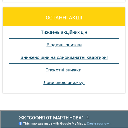
ОСТАННІ АКЦІЇ
Тиждень акційних цін
Різдвяні знижки
Знижено ціни на однокімнатні квартири!
Спекотні знижки!
Лови свою знижку!