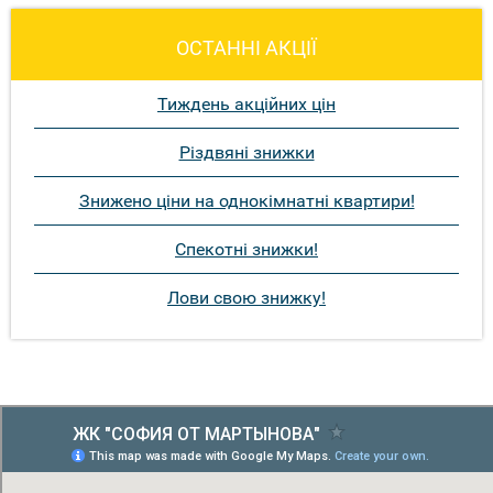
ОСТАННІ АКЦІЇ
Тиждень акційних цін
Різдвяні знижки
Знижено ціни на однокімнатні квартири!
Спекотні знижки!
Лови свою знижку!