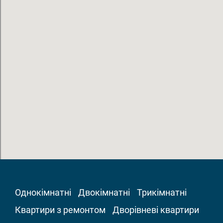
Однокімнатні
Двокімнатні
Трикімнатні
Квартири з ремонтом
Дворівневі квартири