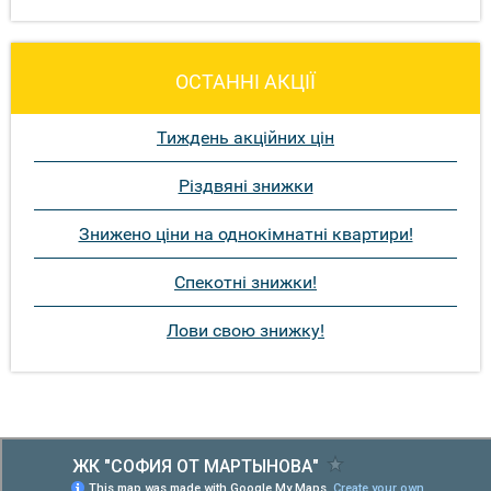
ОСТАННІ АКЦІЇ
Тиждень акційних цін
Різдвяні знижки
Знижено ціни на однокімнатні квартири!
Спекотні знижки!
Лови свою знижку!