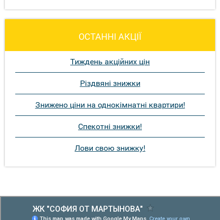
ОСТАННІ АКЦІЇ
Тиждень акційних цін
Різдвяні знижки
Знижено ціни на однокімнатні квартири!
Спекотні знижки!
Лови свою знижку!