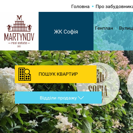
Головна
Про забудовник
Генплан
Вулиц
ЖК Софія
ПОШУК КВАРТИР
Відділи продажу