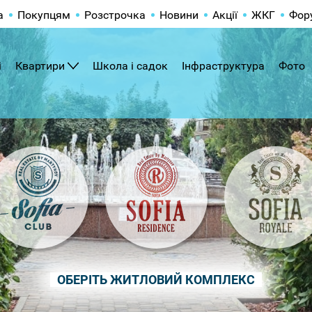
а
Покупцям
Розстрочка
Новини
Акції
ЖКГ
Фор
і
Квартири
Школа і садок
Інфраструктура
Фото
ОБЕРІТЬ ЖИТЛОВИЙ КОМПЛЕКС