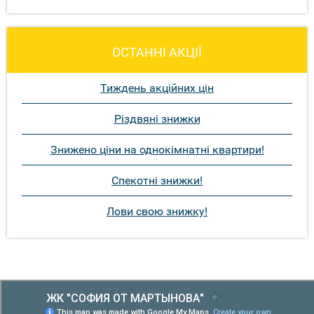
ОСТАННІ АКЦІЇ
Тиждень акційних цін
Різдвяні знижки
Знижено ціни на однокімнатні квартири!
Спекотні знижки!
Лови свою знижку!