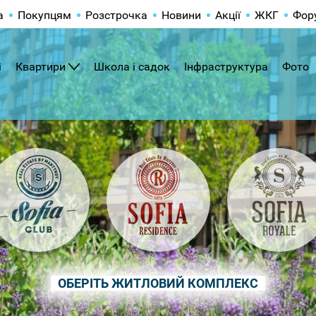
а
Покупцям
Розстрочка
Новини
Акції
ЖКГ
Фор
і
Квартири
Школа і садок
Інфраструктура
Фото
ОБЕРІТЬ ЖИТЛОВИЙ КОМПЛЕКС