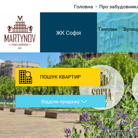
Головна
Про забудовник
Генплан
Вулиц
ЖК Софія
ПОШУК КВАРТИР
Відділи продажу