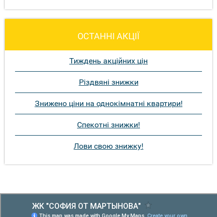
ОСТАННІ АКЦІЇ
Тиждень акційних цін
Різдвяні знижки
Знижено ціни на однокімнатні квартири!
Спекотні знижки!
Лови свою знижку!