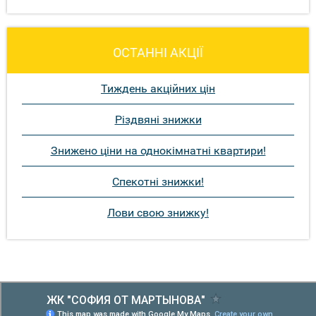
ОСТАННІ АКЦІЇ
Тиждень акційних цін
Різдвяні знижки
Знижено ціни на однокімнатні квартири!
Спекотні знижки!
Лови свою знижку!