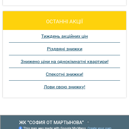
ОСТАННІ АКЦІЇ
Тиждень акційних цін
Різдвяні знижки
Знижено ціни на однокімнатні квартири!
Спекотні знижки!
Лови свою знижку!