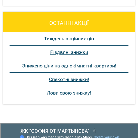
ОСТАННІ АКЦІЇ
Тиждень акційних цін
Різдвяні знижки
Знижено ціни на однокімнатні квартири!
Спекотні знижки!
Лови свою знижку!