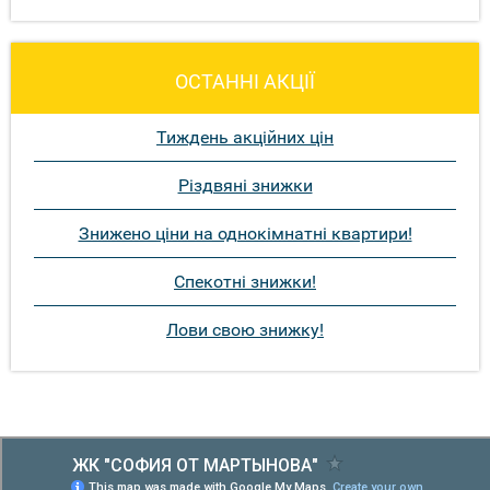
ОСТАННІ АКЦІЇ
Тиждень акційних цін
Різдвяні знижки
Знижено ціни на однокімнатні квартири!
Спекотні знижки!
Лови свою знижку!