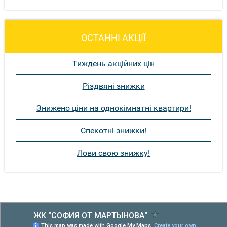
ОСТАННІ АКЦІЇ
Тиждень акційних цін
Різдвяні знижки
Знижено ціни на однокімнатні квартири!
Спекотні знижки!
Лови свою знижку!