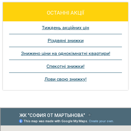
ОСТАННІ АКЦІЇ
Тиждень акційних цін
Різдвяні знижки
Знижено ціни на однокімнатні квартири!
Спекотні знижки!
Лови свою знижку!