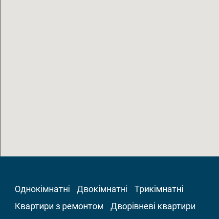
Однокімнатні
Двокімнатні
Трикімнатні
Квартири з ремонтом
Дворівневі квартири