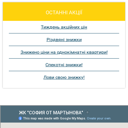
ОСТАННІ АКЦІЇ
Тиждень акційних цін
Різдвяні знижки
Знижено ціни на однокімнатні квартири!
Спекотні знижки!
Лови свою знижку!