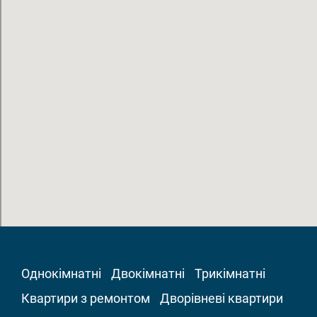
Однокімнатні
Двокімнатні
Трикімнатні
Квартири з ремонтом
Дворівневі квартири