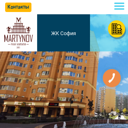
Контакты
ЖК София
КНОПКА
СВЯЗИ