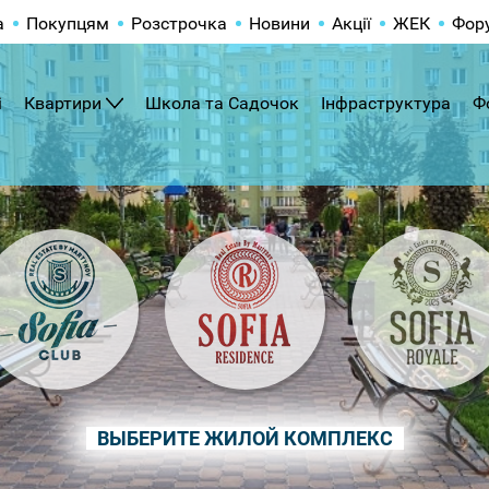
а
Покупцям
Розстрочка
Новини
Акції
ЖЕК
Фор
і
Квартири
Школа та Садочок
Інфраструктура
Ф
ВЫБЕРИТЕ ЖИЛОЙ КОМПЛЕКС