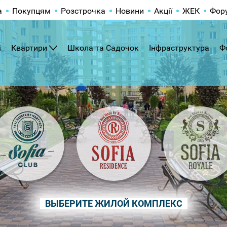
а
Покупцям
Розстрочка
Новини
Акції
ЖЕК
Фор
і
Квартири
Школа та Садочок
Інфраструктура
Ф
ВЫБЕРИТЕ ЖИЛОЙ КОМПЛЕКС