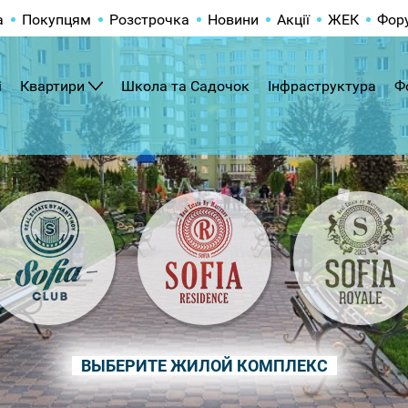
а
Покупцям
Розстрочка
Новини
Акції
ЖЕК
Фор
і
Квартири
Школа та Садочок
Інфраструктура
Ф
ВЫБЕРИТЕ ЖИЛОЙ КОМПЛЕКС