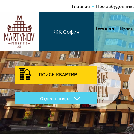
Главная
Про забудовник
Генплан
Вулиц
ЖК София
ПОИСК КВАРТИР
Отдел продаж