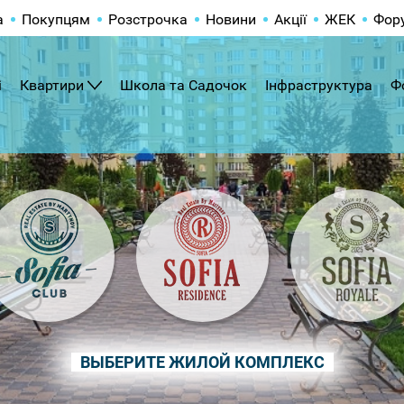
а
Покупцям
Розстрочка
Новини
Акції
ЖЕК
Фор
і
Квартири
Школа та Садочок
Інфраструктура
Ф
ВЫБЕРИТЕ ЖИЛОЙ КОМПЛЕКС