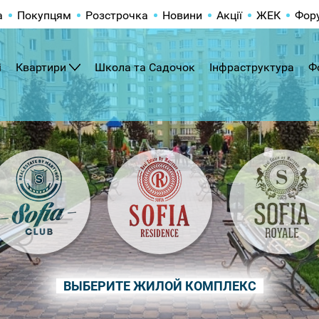
а
Покупцям
Розстрочка
Новини
Акції
ЖЕК
Фор
і
Квартири
Школа та Садочок
Інфраструктура
Ф
ВЫБЕРИТЕ ЖИЛОЙ КОМПЛЕКС