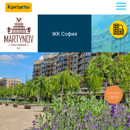
Контакты
ЖК София
КНОПКА
СВЯЗИ