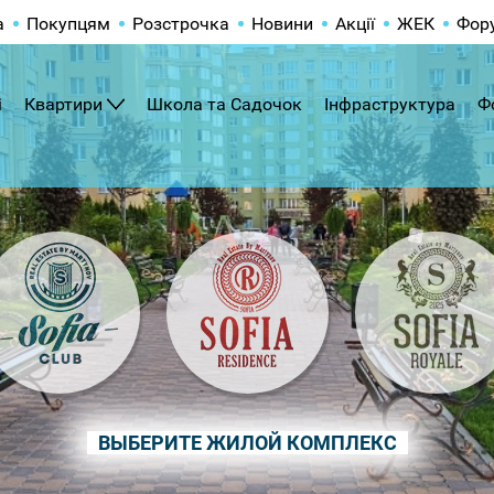
а
Покупцям
Розстрочка
Новини
Акції
ЖЕК
Фор
і
Квартири
Школа та Садочок
Інфраструктура
Ф
ВЫБЕРИТЕ ЖИЛОЙ КОМПЛЕКС