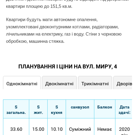
квартири площею до 151,5 кв.м.
Квартири будуть мати автономне опалення,
укомплектовані двоконтурними котлами, радіаторами,
лічильниками на електрику, газ і воду. Стіни з чорновою
обробкою, машинна стяжка.
ПЛАНУВАННЯ І ЦІНИ НА ВУЛ. МИРУ, 4
Однокімнатні
Двокімнатні
Трикімнатні
Дворівн
S
S
S
санвузол
Балкон
Дата
загальна.
жит.
кухня
здачі:
33.60
15.00
10.10
Суміжний
Немає
2020