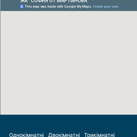
Однокімнатні
Двокімнатні
Трикімнатні