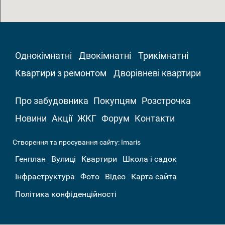
Однокімнатні
Двокімнатні
Трикімнатні
Квартири з ремонтом
Дворівневі квартири
Про забудовника
Покупцям
Розстрочка
Новини
Акції
ЖКГ
Форум
Контакти
Створення та просування сайту:
Imaris
Генплан
Вулиці
Квартири
Школа і садок
Інфраструктура
Фото
Відео
Карта сайта
Політика конфіденційності