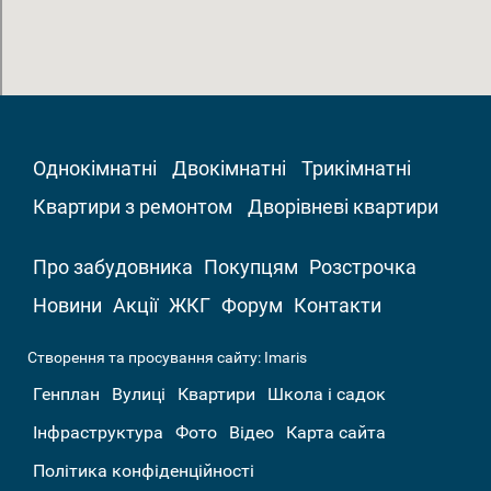
Однокімнатні
Двокімнатні
Трикімнатні
Квартири з ремонтом
Дворівневі квартири
Про забудовника
Покупцям
Розстрочка
Новини
Акції
ЖКГ
Форум
Контакти
Створення та просування сайту:
Imaris
Генплан
Вулиці
Квартири
Школа і садок
Інфраструктура
Фото
Відео
Карта сайта
Політика конфіденційності