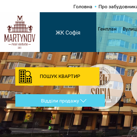
Головна
Про забудовник
Генплан
Вулиц
ЖК Софія
ПОШУК КВАРТИР
Відділи продажу