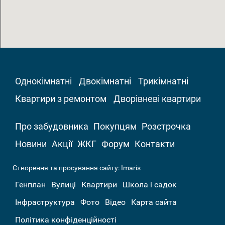
Однокімнатні
Двокімнатні
Трикімнатні
Квартири з ремонтом
Дворівневі квартири
Про забудовника
Покупцям
Розстрочка
Новини
Акції
ЖКГ
Форум
Контакти
Створення та просування сайту:
Imaris
Генплан
Вулиці
Квартири
Школа і садок
Інфраструктура
Фото
Відео
Карта сайта
Політика конфіденційності