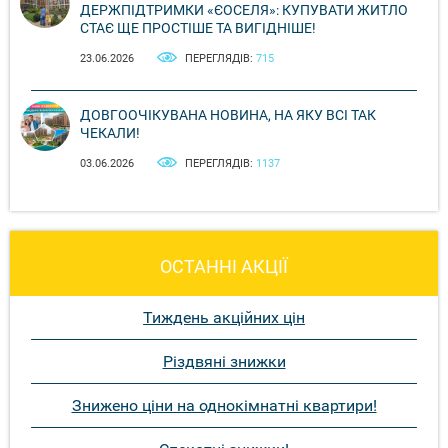
ДЕРЖПІДТРИМКИ «ЄОСЕЛЯ»: КУПУВАТИ ЖИТЛО
СТАЄ ЩЕ ПРОСТІШЕ ТА ВИГІДНІШЕ!
23.06.2026
ПЕРЕГЛЯДІВ:
715
ДОВГООЧІКУВАНА НОВИНА, НА ЯКУ ВСІ ТАК
ЧЕКАЛИ!
03.06.2026
ПЕРЕГЛЯДІВ:
1137
ОСТАННІ АКЦІЇ
Тиждень акційних цін
Різдвяні знижки
Знижено ціни на однокімнатні квартири!