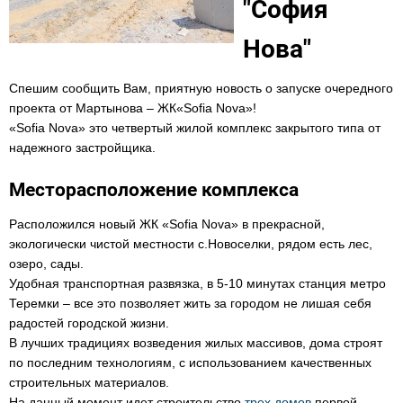
"София
Нова"
Спешим сообщить Вам, приятную новость о запуске очередного
проекта от Мартынова – ЖК«Sofia Nova»!
«Sofia Nova» это четвертый жилой комплекс закрытого типа от
надежного застройщика.
Месторасположение комплекса
Расположился новый ЖК «Sofia Nova» в прекрасной,
экологически чистой местности с.Новоселки, рядом есть лес,
озеро, сады.
Удобная транспортная развязка, в 5-10 минутах станция метро
Теремки – все это позволяет жить за городом не лишая себя
радостей городской жизни.
В лучших традициях возведения жилых массивов, дома строят
по последним технологиям, с использованием качественных
строительных материалов.
На данный момент идет строительство
трех домов
первой