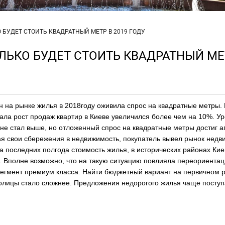
БУДЕТ СТОИТЬ КВАДРАТНЫЙ МЕТР В 2019 ГОДУ
ЬКО БУДЕТ СТОИТЬ КВАДРАТНЫЙ МЕ
 на рынке жилья в 2018году оживила спрос на квадратные метры. 
ала рост продаж квартир в Киеве увеличился более чем на 10%. У
не стал выше, но отложенный спрос на квадратные метры достиг а
ая свои сбережения в недвижимость, покупатель вывел рынок недв
За последних полгода стоимость жилья, в исторических районах Кие
. Вполне возможно, что на такую ситуацию повлияла переориента
 сегмент премиум класса. Найти бюджетный вариант на первичном 
олицы стало сложнее. Предложения недорогого жилья чаще поступ