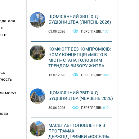
ЩОМІСЯЧНИЙ ЗВІТ: ХІД
ода для
БУДІВНИЦТВА (ЛИПЕНЬ 2026)
их
03.08.2026
ПЕРЕГЛЯДІВ:
137
я в
КОМФОРТ БЕЗ КОМПРОМІСІВ:
ЧОМУ КОНЦЕПЦІЯ «МІСТО В
МІСТІ» СТАЛА ГОЛОВНИМ
ТРЕНДОМ ВИБОРУ ЖИТЛА
ось
13.07.2026
ПЕРЕГЛЯДІВ:
302
тность
ЩОМІСЯЧНИЙ ЗВІТ: ХІД
ии могут
БУДІВНИЦТВА (ЧЕРВЕНЬ 2026)
30.06.2026
ПЕРЕГЛЯДІВ:
619
нова
МАСШТАБНІ ОНОВЛЕННЯ В
ПРОГРАМАХ
ДЕРЖПІДТРИМКИ «ЄОСЕЛЯ»: