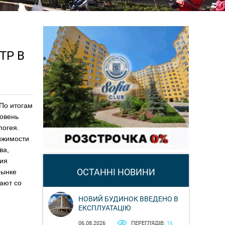
ТР В
По итогам
ровень
погея.
ижимости
ва,
ция
ОСТАННІ НОВИНИ
рынке
ают со
НОВИЙ БУДИНОК ВВЕДЕНО В
ЕКСПЛУАТАЦІЮ
06.08.2026
ПЕРЕГЛЯДІВ:
16