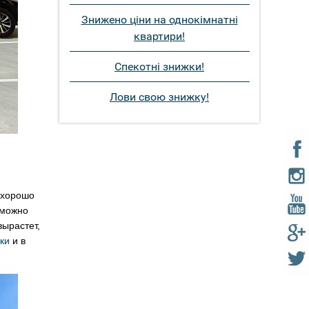
Знижено ціни на однокімнатні
квартири!
Спекотні знижки!
Лови свою знижку!
 хорошо
 можно
вырастет,
ки
и в