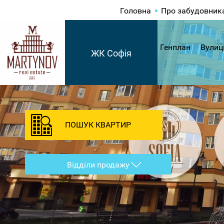
Головна
Про забудовник
Генплан
Вулиц
ЖК Софія
ПОШУК КВАРТИР
Відділи продажу