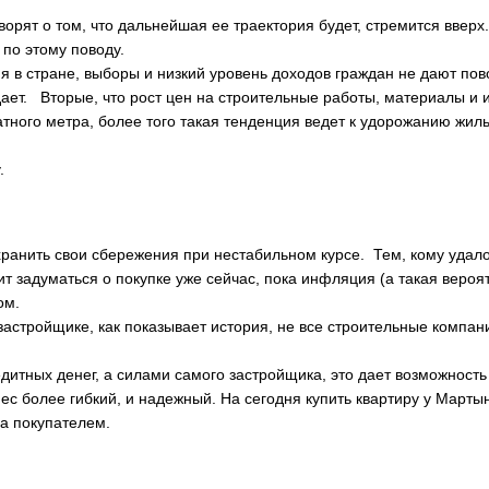
орят о том, что дальнейшая ее траектория будет, стремится вверх.
по этому поводу.
ия в стране, выборы и низкий уровень доходов граждан не дают пов
дает. Вторые, что рост цен на строительные работы, материалы и 
тного метра, более того такая тенденция ведет к удорожанию жиль
.
хранить свои сбережения при нестабильном курсе. Тем, кому удал
т задуматься о покупке уже сейчас, пока инфляция (а такая вероя
ом.
застройщике, как показывает история, не все строительные компан
дитных денег, а силами самого застройщика, это дает возможность
нес более гибкий, и надежный. На сегодня купить квартиру у Марты
за покупателем.