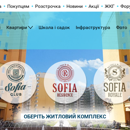
а
Покупцям
Розстрочка
Новини
Акції
ЖКГ
Фор
і
Квартири
Школа і садок
Інфраструктура
Фото
ОБЕРІТЬ ЖИТЛОВИЙ КОМПЛЕКС