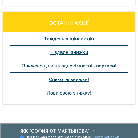
ОСТАННІ АКЦІЇ
Тиждень акційних цін
Різдвяні знижки
Знижено ціни на однокімнатні квартири!
Спекотні знижки!
Лови свою знижку!