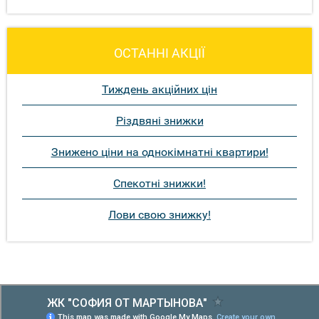
ОСТАННІ АКЦІЇ
Тиждень акційних цін
Різдвяні знижки
Знижено ціни на однокімнатні квартири!
Спекотні знижки!
Лови свою знижку!