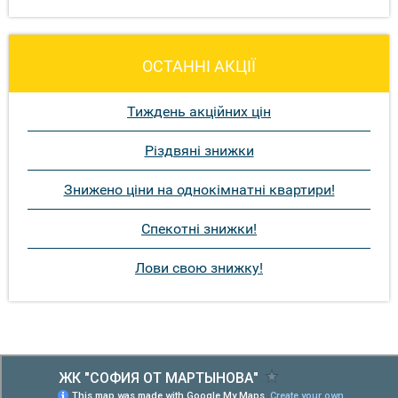
ОСТАННІ АКЦІЇ
Тиждень акційних цін
Різдвяні знижки
Знижено ціни на однокімнатні квартири!
Спекотні знижки!
Лови свою знижку!