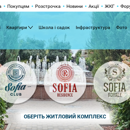
а
Покупцям
Розстрочка
Новини
Акції
ЖКГ
Фор
і
Квартири
Школа і садок
Інфраструктура
Фото
ОБЕРІТЬ ЖИТЛОВИЙ КОМПЛЕКС