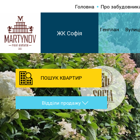
Головна
Про забудовник
Генплан
Вулиц
ЖК Софія
ПОШУК КВАРТИР
Відділи продажу