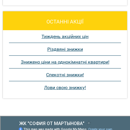
ОСТАННІ АКЦІЇ
Тиждень акційних цін
Різдвяні знижки
Знижено ціни на однокімнатні квартири!
Спекотні знижки!
Лови свою знижку!