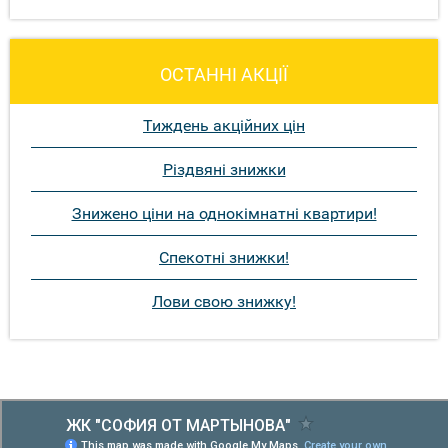
ОСТАННІ АКЦІЇ
Тиждень акційних цін
Різдвяні знижки
Знижено ціни на однокімнатні квартири!
Спекотні знижки!
Лови свою знижку!